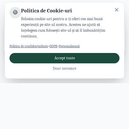
Politica de Cookie-uri
🍪
Folosim cookie-uri pentru a-ți oferi cea mai bună
experiență pe site-ul nostru. Acestea ne ajută să
înțelegem cum folosești site-ul și să îl îmbunătățim
Retail
Promovate
continuu.
Sagila
Vezi detalii
1
/
16
Politica de confidențialitate
•
GDPR
•
Personalizează
Accept toate
Doar necesare
Revista Vâlcea
Ghid modern pentru județul Vâlcea: atracții, activități, cazări,