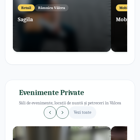
Retail
Râmnicu Vâlcea
Mobilier
Sagila
MobiliAr
Evenimente Private
Săli de evenimente, locații de nuntă și petreceri în Vâlcea
Vezi toate