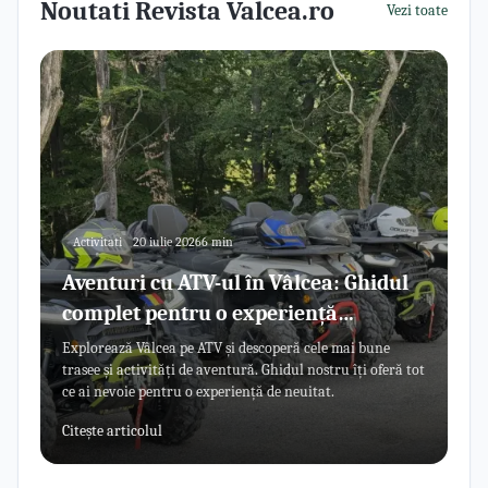
Noutati Revista Valcea.ro
Vezi toate
Activitati
20 iulie 2026
6 min
Aventuri cu ATV-ul în Vâlcea: Ghidul
complet pentru o experiență
memorabilă
Explorează Vâlcea pe ATV și descoperă cele mai bune
trasee și activități de aventură. Ghidul nostru îți oferă tot
ce ai nevoie pentru o experiență de neuitat.
Citește articolul