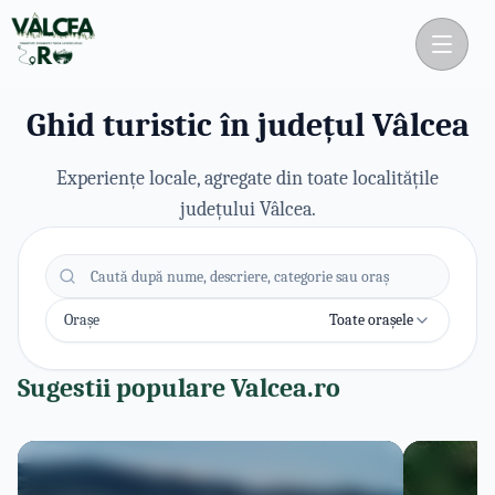
tipuri de camere moderne, restaurant propriu și o terasă
Lupi
Inchirieri ATV
vibrantă pentru petreceri și seri de neuitat în Râmnicu
Vâlcea.
Află mai multe
Ghid turistic în județul Vâlcea
0
1
Experiențe locale, agregate din toate localitățile
județului Vâlcea.
Orașe
Toate orașele
Sugestii populare Valcea.ro