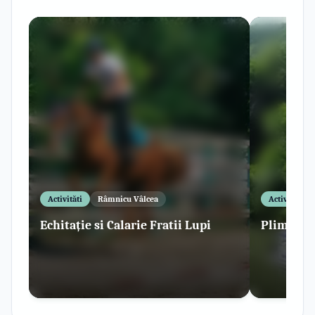
Activităti
Râmnicu Vâlcea
Activităti
Echitație si Calarie Fratii Lupi
Plimbare 