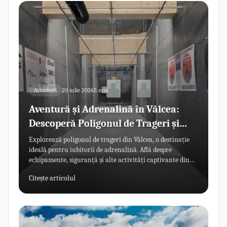
Activitati
20 iulie 2026
5 min
Aventură și Adrenalină în Vâlcea:
Descoperă Poligonul de Trageri și
Activitățile Extreme
Explorează poligonul de trageri din Vâlcea, o destinație
ideală pentru iubitorii de adrenalină. Află despre
echipamente, siguranță și alte activități captivante din
zonă.
Citește articolul