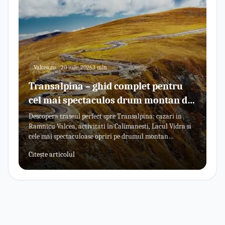
Valcea.ro
20 iulie 2026
3 min
Transalpina – ghid complet pentru
cel mai spectaculos drum montan din
Romania
Descopera traseul perfect spre Transalpina: cazari in
Ramnicu Valcea, activitati in Calimanesti, Lacul Vidra si
cele mai spectaculoase opriri pe drumul montan
Transalpina.
Citește articolul