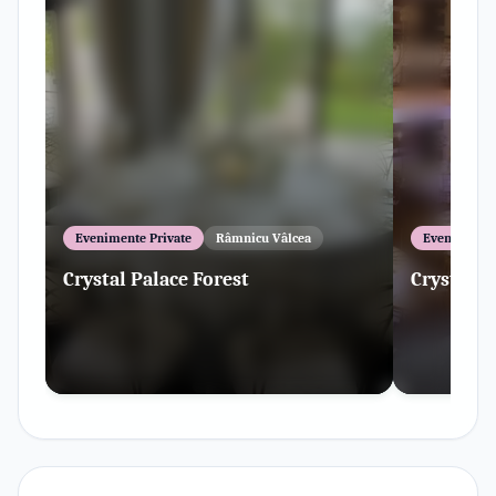
Evenimente Private
Râmnicu Vâlcea
Evenimente 
Crystal Palace Forest
Crystal 