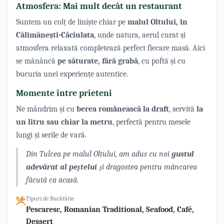
Atmosfera: Mai mult decât un restaurant
Suntem un colț de liniște chiar pe
malul Oltului, în
Călimănești-Căciulata
, unde natura, aerul curat și
atmosfera relaxată completează perfect fiecare masă. Aici
se mănâncă
pe săturate, fără grabă
, cu poftă și cu
bucuria unei experiențe autentice.
Momente între prieteni
Ne mândrim și cu
berea românească la draft
, servită
la
un litru sau chiar la metru
, perfectă pentru mesele
lungi și serile de vară.
Din Tulcea pe malul Oltului, am adus cu noi
gustul
adevărat al peștelui
și dragostea pentru mâncarea
făcută ca acasă.
Tipuri de Bucătărie
Pescaresc, Romanian Traditional, Seafood, Café,
Dessert