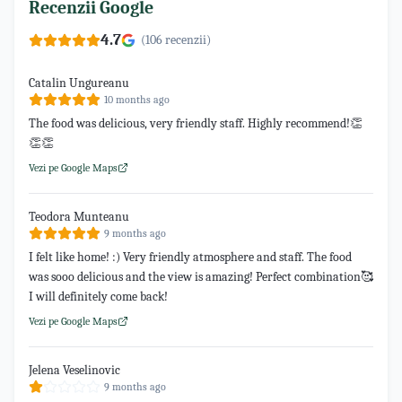
Recenzii Google
4.7
(
106
recenzii)
Catalin Ungureanu
10 months ago
The food was delicious, very friendly staff. Highly recommend!👏
👏👏
Vezi pe Google Maps
Teodora Munteanu
9 months ago
I felt like home! :) Very friendly atmosphere and staff. The food
was sooo delicious and the view is amazing! Perfect combination🥰
I will definitely come back!
Vezi pe Google Maps
Jelena Veselinovic
9 months ago