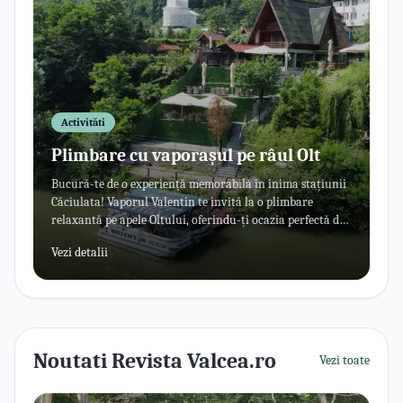
Activităti
Plimbare cu vaporaşul pe râul Olt
Bucură-te de o experiență memorabilă în inima stațiunii
Căciulata! Vaporul Valentin te invită la o plimbare
relaxantă pe apele Oltului, oferindu-ți ocazia perfectă de
a admira peisajele spectaculoase ale defileului într-o
Vezi detalii
atmosferă liniștită.
Noutati Revista Valcea.ro
Vezi toate