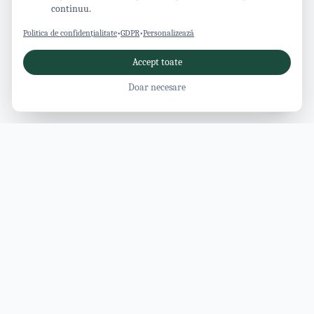
continuu.
Politica de confidențialitate
•
GDPR
•
Personalizează
Accept toate
Doar necesare
Revista Vâlcea
Ghid modern pentru județul Vâlcea: atracții, activități, cazări,
restaurante și evenimente, toate într-un singur loc.