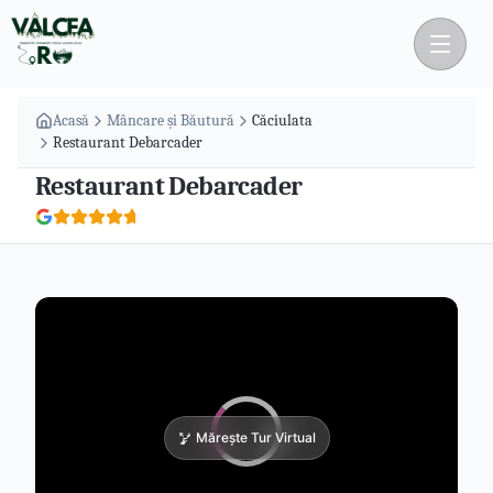
Acasă
Mâncare și Băutură
Căciulata
Restaurant Debarcader
Restaurant Debarcader
Mărește Tur Virtual