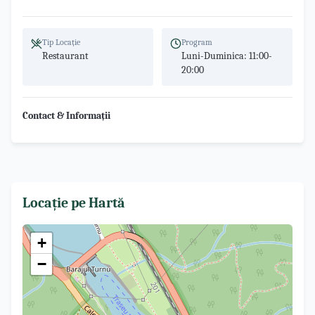
Tip Locație
Program
Restaurant
Luni-Duminica
:
11:00-
20:00
Contact & Informații
Locație pe Hartă
+
−