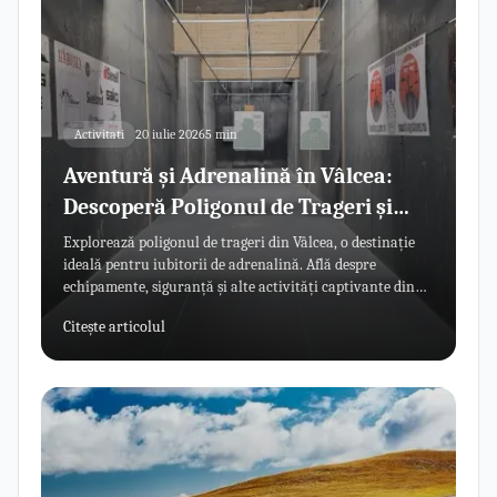
Activitati
20 iulie 2026
5 min
Aventură și Adrenalină în Vâlcea:
Descoperă Poligonul de Trageri și
Activitățile Extreme
Explorează poligonul de trageri din Vâlcea, o destinație
ideală pentru iubitorii de adrenalină. Află despre
echipamente, siguranță și alte activități captivante din
zonă.
Citește articolul