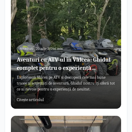
Activitati
20 iulie 2026
6 min
Aventuri cu ATV-ul în Vâlcea: Ghidul
complet pentru o experiență
memorabilă
Explorează Vâlcea pe ATV și descoperă cele mai bune
trasee și activități de aventură. Ghidul nostru îți oferă tot
ce ai nevoie pentru o experiență de neuitat.
Citește articolul