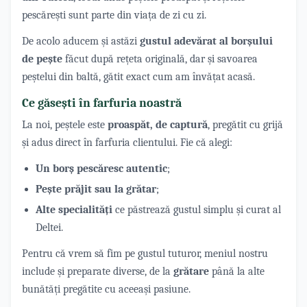
pescărești sunt parte din viața de zi cu zi.
De acolo aducem și astăzi
gustul adevărat al borșului
de pește
făcut după rețeta originală, dar și savoarea
peștelui din baltă, gătit exact cum am învățat acasă.
Ce găsești în farfuria noastră
La noi, peștele este
proaspăt, de captură
, pregătit cu grijă
și adus direct în farfuria clientului. Fie că alegi:
Un borș pescăresc autentic
;
Pește prăjit sau la grătar
;
Alte specialități
ce păstrează gustul simplu și curat al
Deltei.
Pentru că vrem să fim pe gustul tuturor, meniul nostru
include și preparate diverse, de la
grătare
până la alte
bunătăți pregătite cu aceeași pasiune.