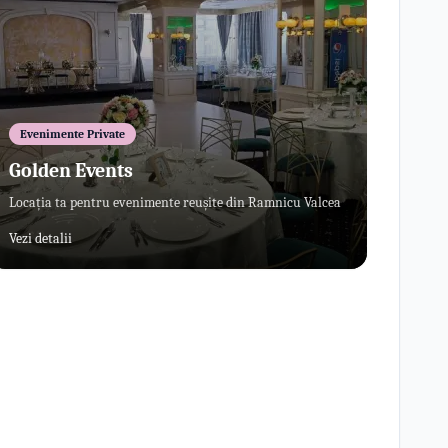
Evenimente Private
Golden Events
Locația ta pentru evenimente reușite din Ramnicu Valcea
Vezi detalii