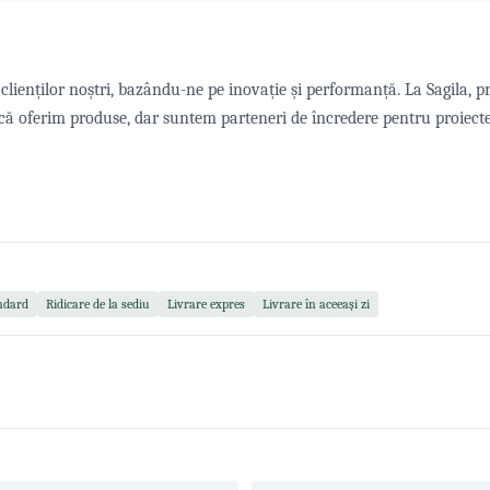
lienților noștri, bazându-ne pe inovație și performanță. La Sagila, pr
ă oferim produse, dar suntem parteneri de încredere pentru proiectel
ndard
Ridicare de la sediu
Livrare expres
Livrare în aceeași zi