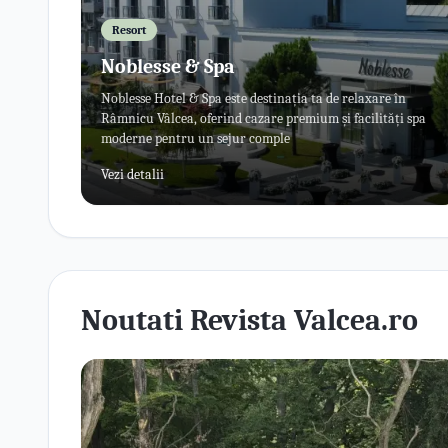
Resort
Noblesse & Spa
Noblesse Hotel & Spa este destinația ta de relaxare în
Râmnicu Vâlcea, oferind cazare premium și facilități spa
moderne pentru un sejur comple
Vezi detalii
Noutati Revista Valcea.ro