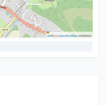
Leaflet
|
©
OpenStreetMap
contributors