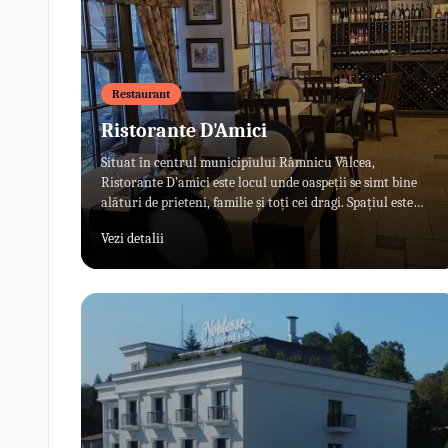
Restaurant
Ristorante D'Amici
Situat în centrul municipiului Râmnicu Vâlcea,
Ristorante D’amici este locul unde oaspeții se simt bine
alături de prieteni, familie și toți cei dragi. Spațiul este
unul primitor, creat special pentru momentele de relaxare
Vezi detalii
și pentru cei care vor să se bucure de o masă de calitate.