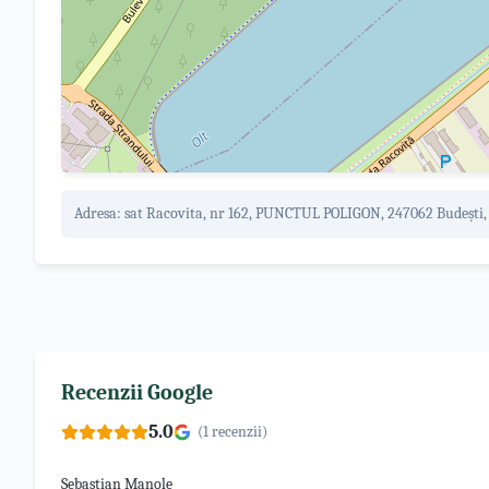
Adresa:
sat Racovita, nr 162, PUNCTUL POLIGON, 247062 Budești
Recenzii Google
5.0
(
1
recenzii)
Sebastian Manole