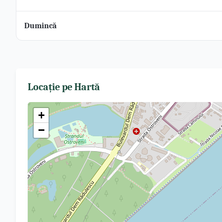
Dumincă
Locație pe Hartă
+
−