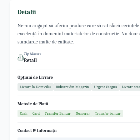
Detalii
Ne-am angajat să oferim produse care să satisfacă cerințele c
excelență în domeniul materialelor de construcție. Nu doar c
standarde înalte de calitate.
Tip Afacere
Retail
Opțiuni de Livrare
Livrare la Domiciliu
Ridicare din Magazin
Urgent Cargus
Livrare sta
Metode de Plată
Cash
Card
Transfer Bancar
Numerar
Transfer bancar
Contact & Informații