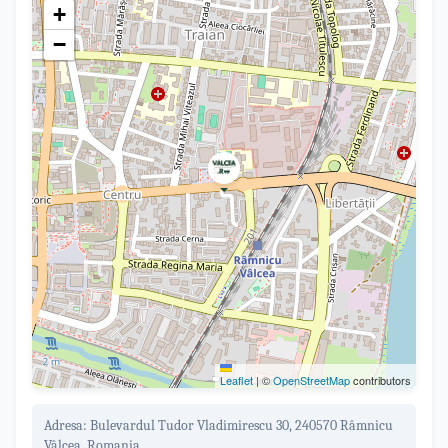
+
−
Leaflet
|
©
OpenStreetMap
contributors
Adresa:
Bulevardul Tudor Vladimirescu 30, 240570 Râmnicu
Vâlcea, Romania