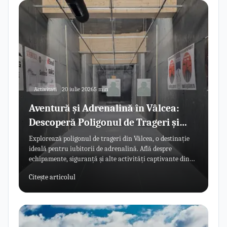
Activitati
20 iulie 2026
5 min
Aventură și Adrenalină în Vâlcea:
Descoperă Poligonul de Trageri și
Activitățile Extreme
Explorează poligonul de trageri din Vâlcea, o destinație
ideală pentru iubitorii de adrenalină. Află despre
echipamente, siguranță și alte activități captivante din
zonă.
Citește articolul