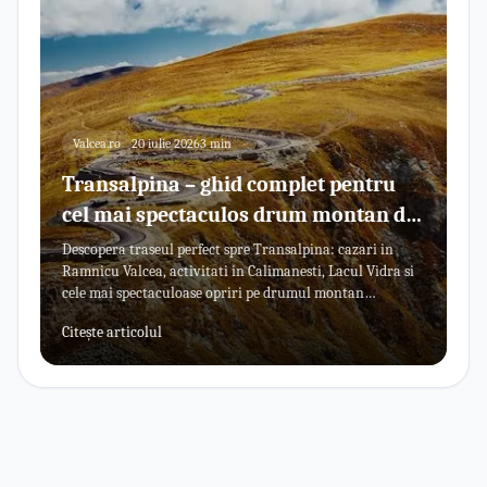
Valcea.ro
20 iulie 2026
3 min
Transalpina – ghid complet pentru
cel mai spectaculos drum montan din
Romania
Descopera traseul perfect spre Transalpina: cazari in
Ramnicu Valcea, activitati in Calimanesti, Lacul Vidra si
cele mai spectaculoase opriri pe drumul montan
Transalpina.
Citește articolul