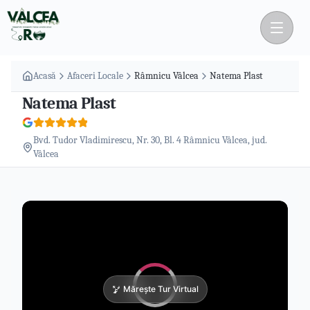
Acasă
Afaceri Locale
Râmnicu Vâlcea
Natema Plast
Natema Plast
Bvd. Tudor Vladimirescu, Nr. 30, Bl. 4 Râmnicu Vâlcea, jud.
Vâlcea
Mărește Tur Virtual