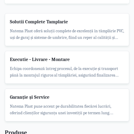
Solutii Complete Tamplarie
Natema Plast oferă soluții complete de excelență în tâmplărie PVC,
uși de garaj și sisteme de umbrire, fiind un reper al calității și
satisfacției clienților.
Executie - Livrare - Montare
Echipa coordonează întreg procesul, de la execuție și transport
până la montajul riguros al tâmplăriei, asigurând finalizarea
fiecărui proiect la termenul stabilit.
Garanție și Service
Natema Plast pune accent pe durabilitatea fiecărei lucrări,
oferind clienților siguranța unei investiții pe termen lung.
Compania nu se limitează doar la montaj, ci asigură suport tehnic
continuu pentru buna funcționare a sistemelor instalate.
Produse