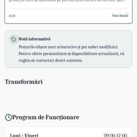
ușilor. Acestea sunt formate din lamele din aluminiu care se pot
rula într-o casetă situată deasupra ferestrei. Rulourile exterioare
Vezi detalii
RON
oferă multiple beneficii, inclusiv izolare termică, fonică, securitate
și protecție împotriva intemperiilor.
Notă informativă
Prețurile afișate sunt orientative și pot suferi modificări.
Pentru oferte personalizate și disponibilitate actualizată, vă
rugăm să contactați direct unitatea.
Transformări
Trage pentru a compara
Trage pentru a compara
Trage pentru a compara
Înainte
După
Înainte
După
Înainte
După
Program de Funcționare
Luni - Vineri
09:00-17:00