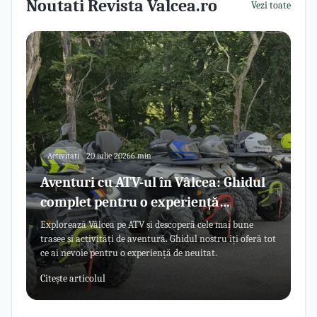
Noutati Revista Valcea.ro
Vezi toate
Activitati
20 iulie 2026
6 min
Aventuri cu ATV-ul în Vâlcea: Ghidul
complet pentru o experiență
memorabilă
Explorează Vâlcea pe ATV și descoperă cele mai bune
trasee și activități de aventură. Ghidul nostru îți oferă tot
ce ai nevoie pentru o experiență de neuitat.
Citește articolul