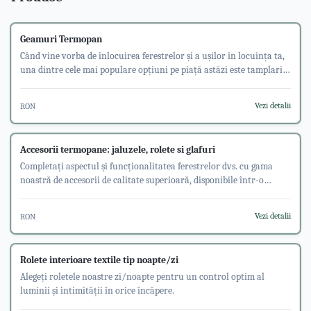
Geamuri Termopan
Când vine vorba de înlocuirea ferestrelor și a ușilor în locuința ta,
una dintre cele mai populare opțiuni pe piață astăzi este tamplaria
din PVC, cunoscută și sub numele de geamuri termopane. Dar ce
înseamnă exact geamuri termopane și de ce sunt acestea o alegere
Vezi detalii
RON
atât de populară pentru proprietarii de case din întreaga lume?
Vom explora aceste întrebări și vom oferi sfaturi despre cum să
alegi cele mai bune geamuri termopane pentru nevoile tale.
Accesorii termopane: jaluzele, rolete si glafuri
Completați aspectul și funcționalitatea ferestrelor dvs. cu gama
noastră de accesorii de calitate superioară, disponibile într-o
varietate de stiluri și culori
Vezi detalii
RON
Rolete interioare textile tip noapte/zi
Alegeți roletele noastre zi/noapte pentru un control optim al
luminii și intimității în orice încăpere.