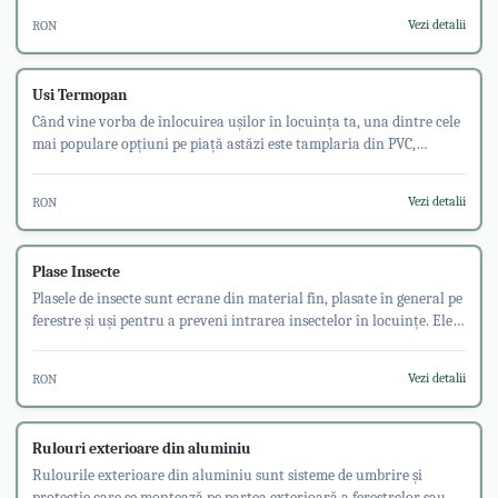
Vezi detalii
RON
Usi Termopan
Când vine vorba de înlocuirea ușilor în locuința ta, una dintre cele
mai populare opțiuni pe piață astăzi este tamplaria din PVC,
cunoscută și sub numele de geamuri termopane.
Vezi detalii
RON
Plase Insecte
Plasele de insecte sunt ecrane din material fin, plasate în general pe
ferestre și uși pentru a preveni intrarea insectelor în locuințe. Ele
sunt fabricate din diverse materiale, cum ar fi fibra de sticlă,
poliester, aluminiu sau oțel inoxidabil, și sunt concepute pentru a
Vezi detalii
RON
permite circulația aerului și a luminii, în timp ce blochează accesul
insectelor.
Rulouri exterioare din aluminiu
Rulourile exterioare din aluminiu sunt sisteme de umbrire și
protecție care se montează pe partea exterioară a ferestrelor sau