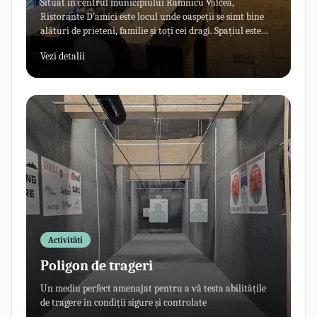
Situat în centrul municipiului Râmnicu Vâlcea,
Ristorante D’amici este locul unde oaspeții se simt bine
alături de prieteni, familie și toți cei dragi. Spațiul este
unul primitor, creat special pentru momentele de
Vezi detalii
relaxare și pentru cei care vor să se bucure de o masă de
calitate.
Activităti
Poligon de trageri
Un mediu perfect amenajat pentru a vă testa abilitățile
de tragere în condiții sigure și controlate