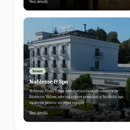
Vezi detalii
și pentru cei care vor să se bucure de o masă de calitate.
Resort
Noblesse & Spa
Noblesse Hotel & Spa este destinația ta de relaxare în
Râmnicu Vâlcea, oferind cazare premium și facilități spa
moderne pentru un sejur comple
Vezi detalii