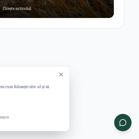
Transalpina.
Citește articolul
m cum folosești site-ul și să
esare