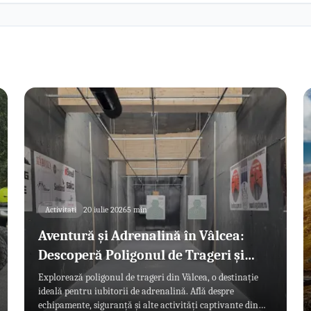
Activitati
20 iulie 2026
5 min
Aventură și Adrenalină în Vâlcea:
Descoperă Poligonul de Trageri și
Activitățile Extreme
Explorează poligonul de trageri din Vâlcea, o destinație
ideală pentru iubitorii de adrenalină. Află despre
echipamente, siguranță și alte activități captivante din