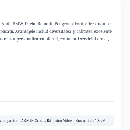
, Audi, BMW, Dacia, Renault, Peugeot și Ford, adresându-se
licații. Avantajele includ diversitatea și calitatea excelente
ntare sau personalizarea ofertei, contactați serviciul direct,
/1, sc E, parter - ARMIN Credit, Râmnicu Vâlcea, Romania, 240529