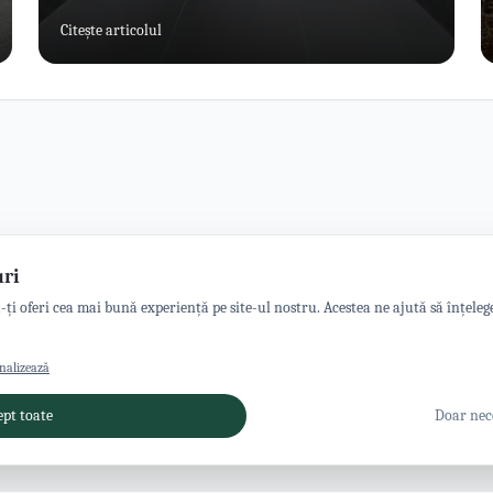
zonă.
Citește articolul
uri
ți oferi cea mai bună experiență pe site-ul nostru. Acestea ne ajută să înțelege
nalizează
ept toate
Doar nec