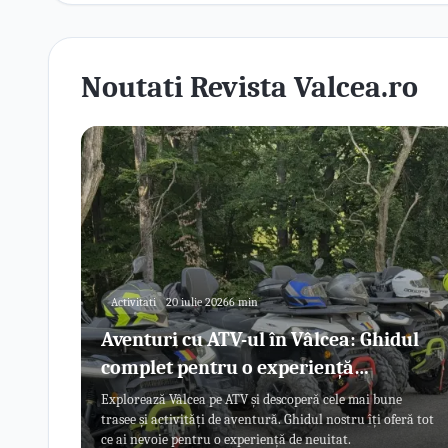
Noutati Revista Valcea.ro
Activitati
20 iulie 2026
6 min
Aventuri cu ATV-ul în Vâlcea: Ghidul
complet pentru o experiență
memorabilă
Explorează Vâlcea pe ATV și descoperă cele mai bune
trasee și activități de aventură. Ghidul nostru îți oferă tot
ce ai nevoie pentru o experiență de neuitat.