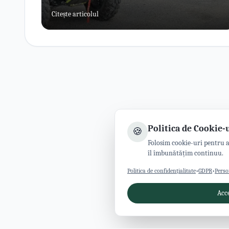
Citește articolul
Politica de Cookie-
🍪
Folosim cookie-uri pentru a-
îl îmbunătățim continuu.
Politica de confidențialitate
•
GDPR
•
Perso
Acc