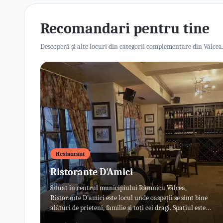
Recomandari pentru tine
Descoperă și alte locuri din categorii complementare din Vâlcea
Restaurant
Ristorante D'Amici
Situat în centrul municipiului Râmnicu Vâlcea,
Ristorante D’amici este locul unde oaspeții se simt bine
alături de prieteni, familie și toți cei dragi. Spațiul este
unul primitor, creat special pentru momentele de relaxare