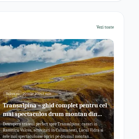
Vezi toate
Valcea.ro
20 iulie 2026
3 min
Transalpina – ghid complet pentru cel
mai spectaculos drum montan din
Romania
Descopera traseul perfect spre Transalpina: cazari in
Ramnicu Valcea, activitati in Calimanesti, Lacul Vidra si
cele mai spectaculoase opriri pe drumul montan